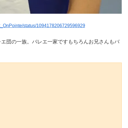
llet_OnPointe/status/1094178206729596929
レエ団の一族。バレエ一家ですもちろんお兄さんもバ