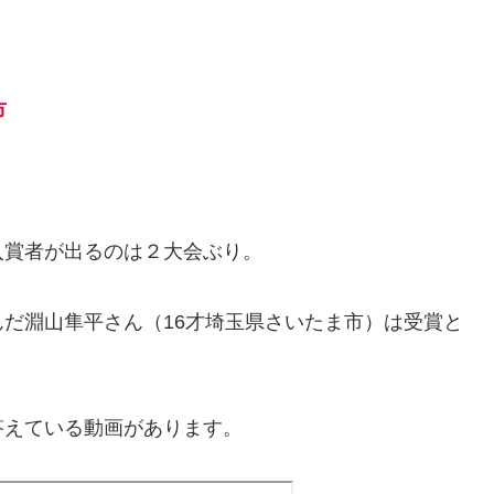
市
区
入賞者が出るのは２大会ぶり。
だ淵山隼平さん（16才埼玉県さいたま市）は受賞と
答えている動画があります。