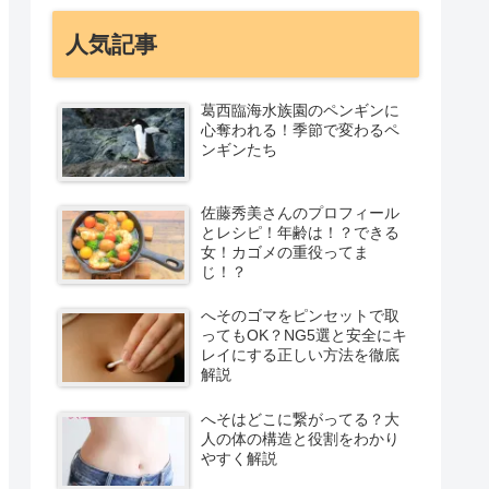
人気記事
葛西臨海水族園のペンギンに
心奪われる！季節で変わるペ
ンギンたち
佐藤秀美さんのプロフィール
とレシピ！年齢は！？できる
女！カゴメの重役ってま
じ！？
へそのゴマをピンセットで取
ってもOK？NG5選と安全にキ
レイにする正しい方法を徹底
解説
へそはどこに繋がってる？大
人の体の構造と役割をわかり
やすく解説