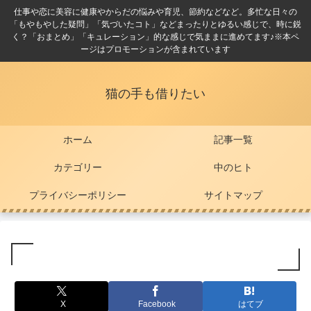
仕事や恋に美容に健康やからだの悩みや育児、節約などなど。多忙な日々の
「もやもやした疑問」「気づいたコト」などまったりとゆるい感じで、時に鋭
く？「おまとめ」「キュレーション」的な感じで気ままに進めてます♪※本ペ
ージはプロモーションが含まれています
猫の手も借りたい
ホーム
記事一覧
カテゴリー
中のヒト
プライバシーポリシー
サイトマップ
X
Facebook
はてブ