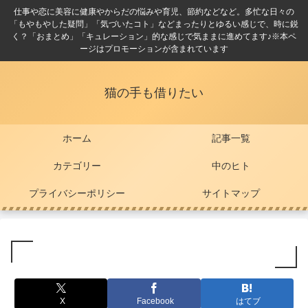
仕事や恋に美容に健康やからだの悩みや育児、節約などなど。多忙な日々の
「もやもやした疑問」「気づいたコト」などまったりとゆるい感じで、時に鋭
く？「おまとめ」「キュレーション」的な感じで気ままに進めてます♪※本ペ
ージはプロモーションが含まれています
猫の手も借りたい
ホーム
記事一覧
カテゴリー
中のヒト
プライバシーポリシー
サイトマップ
X
Facebook
はてブ