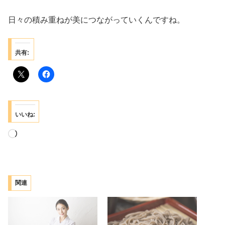
日々の積み重ねが美につながっていくんですね。
共有:
いいね:
読
み
込
み
関連
中…