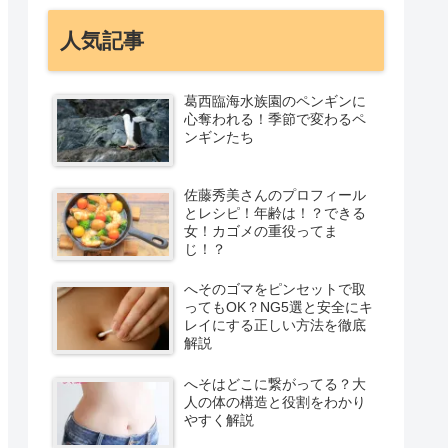
人気記事
葛西臨海水族園のペンギンに
心奪われる！季節で変わるペ
ンギンたち
佐藤秀美さんのプロフィール
とレシピ！年齢は！？できる
女！カゴメの重役ってま
じ！？
へそのゴマをピンセットで取
ってもOK？NG5選と安全にキ
レイにする正しい方法を徹底
解説
へそはどこに繋がってる？大
人の体の構造と役割をわかり
やすく解説