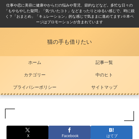
仕事や恋に美容に健康やからだの悩みや育児、節約などなど。多忙な日々の
「もやもやした疑問」「気づいたコト」などまったりとゆるい感じで、時に鋭
く？「おまとめ」「キュレーション」的な感じで気ままに進めてます♪※本ペ
ージはプロモーションが含まれています
猫の手も借りたい
ホーム
記事一覧
カテゴリー
中のヒト
プライバシーポリシー
サイトマップ
X
Facebook
はてブ