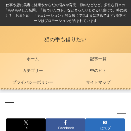
仕事や恋に美容に健康やからだの悩みや育児、節約などなど。多忙な日々の
「もやもやした疑問」「気づいたコト」などまったりとゆるい感じで、時に鋭
く？「おまとめ」「キュレーション」的な感じで気ままに進めてます♪※本ペ
ージはプロモーションが含まれています
猫の手も借りたい
ホーム
記事一覧
カテゴリー
中のヒト
プライバシーポリシー
サイトマップ
X
Facebook
はてブ