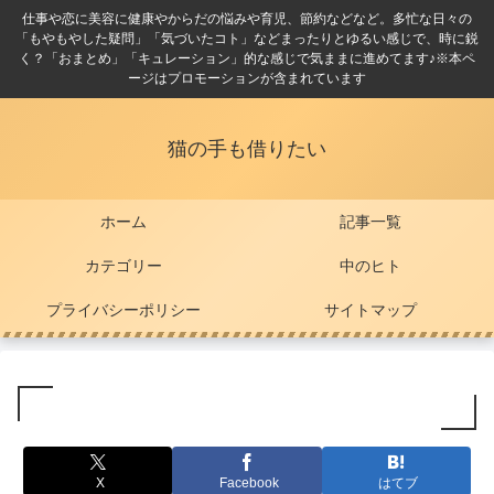
仕事や恋に美容に健康やからだの悩みや育児、節約などなど。多忙な日々の
「もやもやした疑問」「気づいたコト」などまったりとゆるい感じで、時に鋭
く？「おまとめ」「キュレーション」的な感じで気ままに進めてます♪※本ペ
ージはプロモーションが含まれています
猫の手も借りたい
ホーム
記事一覧
カテゴリー
中のヒト
プライバシーポリシー
サイトマップ
X
Facebook
はてブ