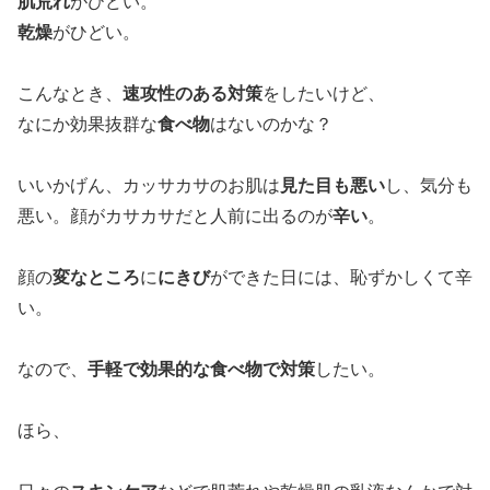
肌荒れ
がひどい。
乾燥
がひどい。
こんなとき、
速攻性のある対策
をしたいけど、
なにか効果抜群な
食べ物
はないのかな？
いいかげん、カッサカサのお肌は
見た目も悪い
し、気分も
悪い。顔がカサカサだと人前に出るのが
辛い
。
顔の
変なところ
に
にきび
ができた日には、恥ずかしくて辛
い。
なので、
手軽で効果的な食べ物で対策
したい。
ほら、