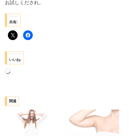
お試しくだされ。
共有:
いいね:
読
み
込
み
関連
中…