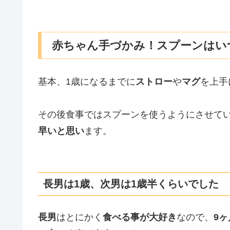
赤ちゃん手づかみ！スプーンはい
基本、1歳になるまでに
ストロー
や
マグ
を上手
その後食事ではスプーンを使うようにさせて
早いと思い
ます。
長男は1歳、次男は1歳半くらいでした
長男
はとにかく
食べる事が大好き
なので、
9ヶ