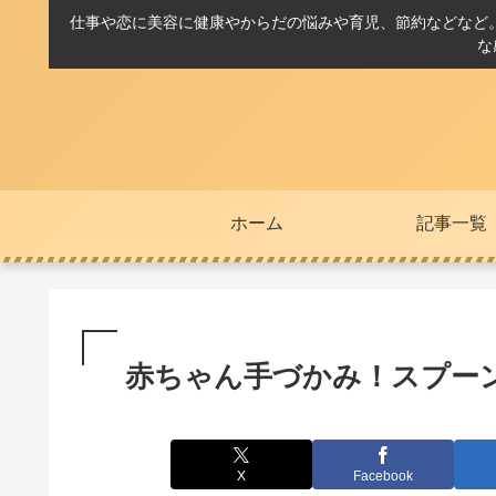
仕事や恋に美容に健康やからだの悩みや育児、節約などなど
な
ホーム
記事一覧
赤ちゃん手づかみ！スプー
X
Facebook