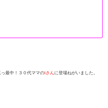
真っ最中！３０代ママの
Iさん
に登場ねがいました。