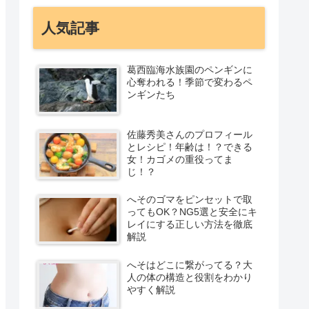
人気記事
葛西臨海水族園のペンギンに
心奪われる！季節で変わるペ
ンギンたち
佐藤秀美さんのプロフィール
とレシピ！年齢は！？できる
女！カゴメの重役ってま
じ！？
へそのゴマをピンセットで取
ってもOK？NG5選と安全にキ
レイにする正しい方法を徹底
解説
へそはどこに繋がってる？大
人の体の構造と役割をわかり
やすく解説