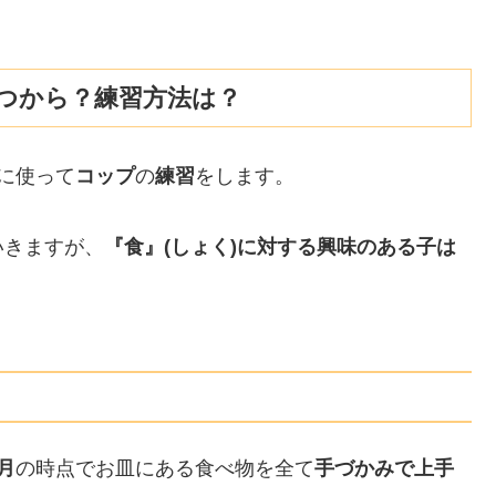
つから？練習方法は？
に使って
コップ
の
練習
をします。
いきますが、
『食』(しょく)に対する興味のある子は
月
の時点でお皿にある食べ物を全て
手づかみで上手