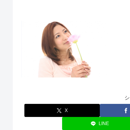
シ
X
LINE