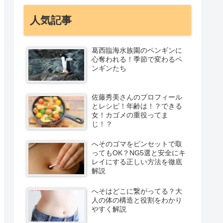
人気記事
葛西臨海水族園のペンギンに
心奪われる！季節で変わるペ
ンギンたち
佐藤秀美さんのプロフィール
とレシピ！年齢は！？できる
女！カゴメの重役ってま
じ！？
へそのゴマをピンセットで取
ってもOK？NG5選と安全にキ
レイにする正しい方法を徹底
解説
へそはどこに繋がってる？大
人の体の構造と役割をわかり
やすく解説