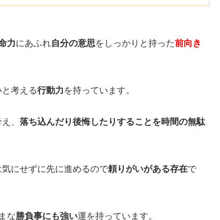
命力
にあふれ
自分の意思
をしっかりと持った
前向き
いと考える
行動力
を持っています。
考え、
落ち込んだり後悔したりすることを時間の無駄
は気にせずに先に進めるので
頼りがいがある存在
で
まな
勝負事にも強い
運を持っています。