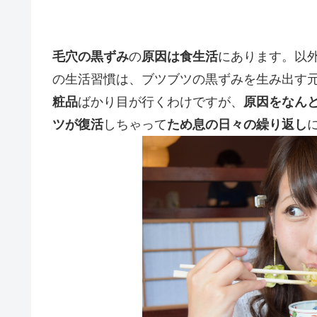
毛穴の黒ずみ
の
原因は食生活
にあります。以
の生活習慣は、ブツブツの黒ずみを生み出す
粧品
ばかり目が行くわけですが、
原因をなん
ツが復活
しちゃって
ため息の日々の繰り返し