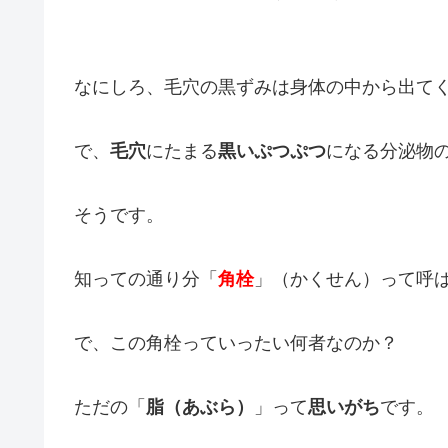
なにしろ、毛穴の黒ずみは身体の中から出て
で、
毛穴
にたまる
黒いぷつぷつ
になる分泌物
そうです。
知っての通り分「
角栓
」（かくせん）って呼
で、この角栓っていったい何者なのか？
ただの「
脂（あぶら）
」って
思いがち
です。