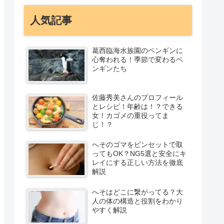
人気記事
葛西臨海水族園のペンギンに
心奪われる！季節で変わるペ
ンギンたち
佐藤秀美さんのプロフィール
とレシピ！年齢は！？できる
女！カゴメの重役ってま
じ！？
へそのゴマをピンセットで取
ってもOK？NG5選と安全にキ
レイにする正しい方法を徹底
解説
へそはどこに繋がってる？大
人の体の構造と役割をわかり
やすく解説