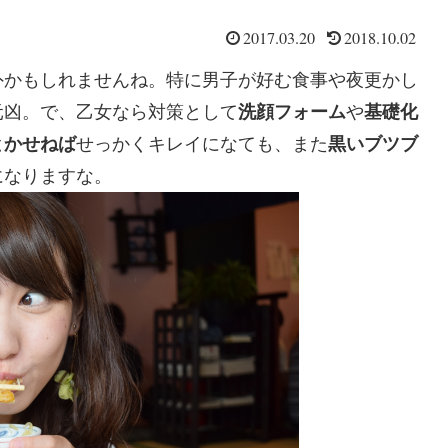
2017.03.20
2018.10.02
外かもしれませんね。特に男子が好む食事や夜更かし
元凶。で、乙女なら対策として
洗顔フォーム
や
基礎化
とかせねば
せっかくキレイになても、また
黒いブツブ
になりますな。