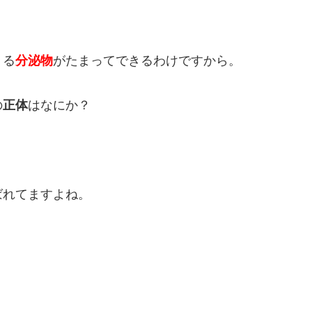
くる
分泌物
がたまってできるわけですから。
の
正体
はなにか？
ばれてますよね。