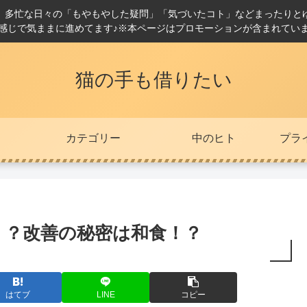
。多忙な日々の「もやもやした疑問」「気づいたコト」などまったりと
感じで気ままに進めてます♪※本ページはプロモーションが含まれてい
猫の手も借りたい
カテゴリー
中のヒト
プラ
！？改善の秘密は和食！？
はてブ
LINE
コピー