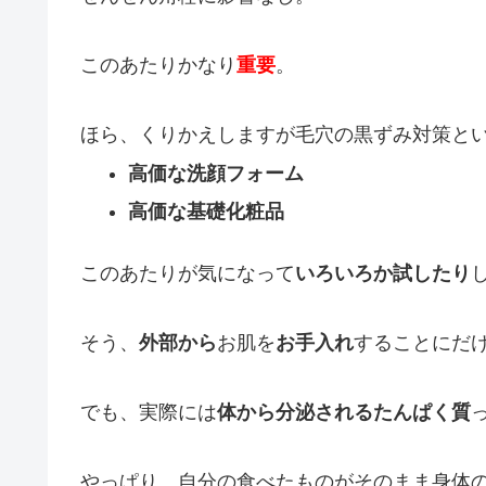
このあたりかなり
重要
。
ほら、くりかえしますが毛穴の黒ずみ対策と
高価な洗顔フォーム
高価な基礎化粧品
このあたりが気になって
いろいろか試したり
そう、
外部から
お肌を
お手入れ
することにだ
でも、実際には
体から分泌されるたんぱく質
やっぱり、自分の食べたものがそのまま身体