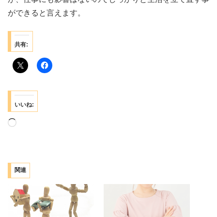
ができると言えます。
共有:
いいね:
読
み
込
み
関連
中…