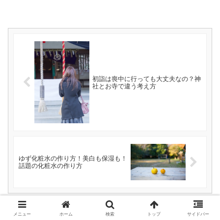
初詣は喪中に行っても大丈夫なの？神
社とお寺で違う考え方
ゆず化粧水の作り方！美白も保湿も！
話題の化粧水の作り方
メニュー
ホーム
検索
トップ
サイドバー
コメント