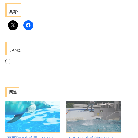
共有:
いいね:
読
み
込
み
関連
中…