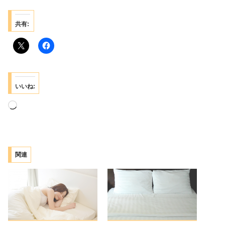
共有:
いいね:
読
み
込
み
関連
中…