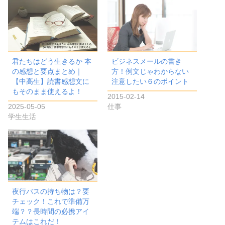
君たちはどう生きるか 本
ビジネスメールの書き
の感想と要点まとめ｜
方！例文じゃわからない
【中高生】読書感想文に
注意したい６のポイント
もそのまま使えるよ！
2015-02-14
2025-05-05
仕事
学生生活
夜行バスの持ち物は？要
チェック！これで準備万
端？？長時間の必携アイ
テムはこれだ！