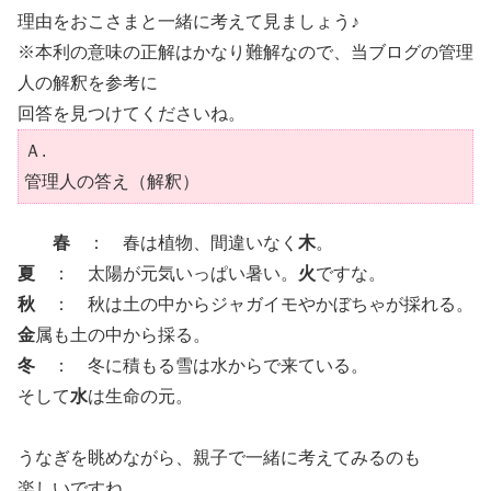
理由をおこさまと一緒に考えて見ましょう♪
※本利の意味の正解はかなり難解なので、当ブログの管理
人の解釈を参考に
回答を見つけてくださいね。
Ａ.
管理人の答え（解釈）
春
： 春は植物、間違いなく
木
。
夏
： 太陽が元気いっぱい暑い。
火
ですな。
秋
： 秋は土の中からジャガイモやかぼちゃが採れる。
金
属も土の中から採る。
冬
： 冬に積もる雪は水からで来ている。
そして
水
は生命の元。
うなぎを眺めながら、親子で一緒に考えてみるのも
楽しいですね。