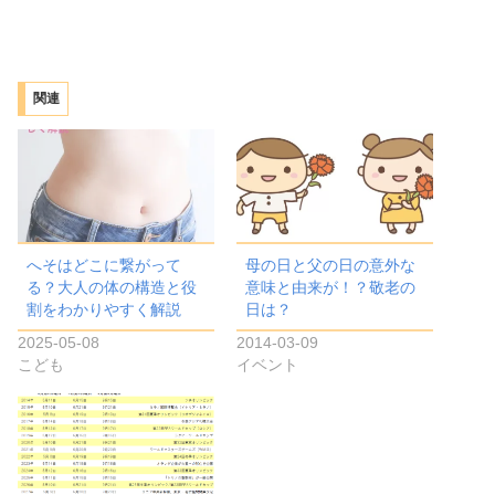
み
込
み
関連
中…
へそはどこに繋がって
母の日と父の日の意外な
る？大人の体の構造と役
意味と由来が！？敬老の
割をわかりやすく解説
日は？
2025-05-08
2014-03-09
こども
イベント