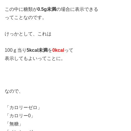
この中に糖類が
0.5g未満
の場合に表示できる
ってことなのです。
けっかとして、これは
100ｇ当り
5kcal未満
を
0kcal
って
表示してもよいってことに。
なので、
「カロリーゼロ」
「カロリー0」
「無糖」