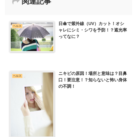
関連記事
日傘で紫外線（UV）カット！オシ
ヘルス
ャレにシミ・シワを予防！？遮光率
ってなに？
ニキビの原因！場所と意味は？目鼻
ヘルス
口！要注意！？知らないと怖い身体
の不調！