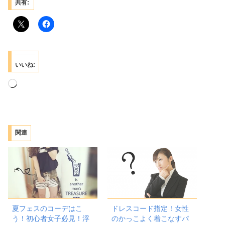
共有:
いいね:
読
み
込
み
関連
中…
夏フェスのコーデはこ
ドレスコード指定！女性
う！初心者女子必見！浮
のかっこよく着こなすパ