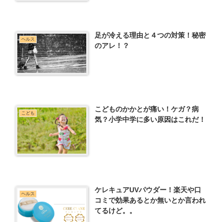
足が冷える理由と４つの対策！秘密
ヘルス
のアレ！？
こどものかかとが痛い！ケガ？病
こども
気？小学中学に多い原因はこれだ！
ケレキュアUVパウダー！楽天や口
ヘルス
コミで効果あるとか無いとか言われ
てるけど。。