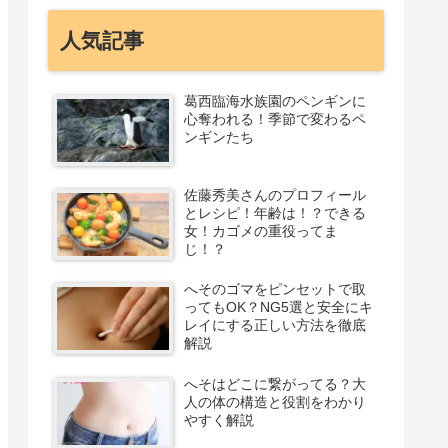
人気記事
葛西臨海水族園のペンギンに
心奪われる！季節で変わるペ
ンギンたち
佐藤秀美さんのプロフィール
とレシピ！年齢は！？できる
女！カゴメの重役ってま
じ！？
へそのゴマをピンセットで取
ってもOK？NG5選と安全にキ
レイにする正しい方法を徹底
解説
へそはどこに繋がってる？大
人の体の構造と役割をわかり
やすく解説