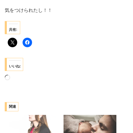
気をつけられたし！！
共有:
いいね:
読
み
込
み
関連
中…