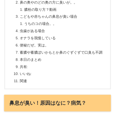
鼻の奥やのどの奥の方に臭いが。。
膿栓の取り方？動画
こどもや赤ちゃんの鼻息が臭い場合
うちのコの場合。。
虫歯がある場合
オナラを我慢している
便秘だぜ。実は。
蓄膿や蓄膿ぽいかもとか鼻のぐずぐずで口臭も不調
本日のまとめ
共有:
いいね:
関連
鼻息が臭い！原因はなに？病気？