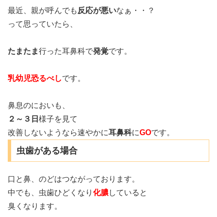
最近、親が呼んでも
反応が悪い
なぁ・・？
って思っていたら、
たまたま
行った耳鼻科で
発覚
です。
乳幼児恐るべし
です。
鼻息のにおいも、
２～３日
様子を見て
改善しないようなら速やかに
耳鼻科
に
GO
です。
虫歯がある場合
口と鼻、のどはつながっております。
中でも、虫歯ひどくなり
化膿
していると
臭くなります。