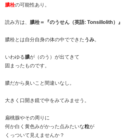
膿栓
の可能性あり。
読み方は、
膿栓＝『のうせん（英語: Tonsillolith）』
膿栓とは自分自身の体の中でできた
うみ
。
いわゆる
膿
が（のう）が出てきて
固まったものです。
膿だから臭いこと間違いなし。
大きく口開き鏡で中をみてみませう。
扁桃腺やその周りに
何か白く黄色みがかった点みたいな
粒
が
くっついて見えませんか？