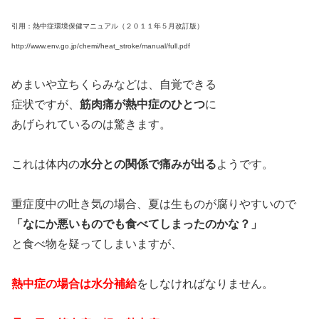
引用：熱中症環境保健マニュアル（２０１１年５月改訂版）
http://www.env.go.jp/chemi/heat_stroke/manual/full.pdf
めまいや立ちくらみなどは、自覚できる
症状ですが、
筋肉痛が熱中症のひとつ
に
あげられているのは驚きます。
これは体内の
水分との関係で痛みが出る
ようです。
重症度中の吐き気の場合、夏は生ものが腐りやすいので
「なにか悪いものでも食べてしまったのかな？」
と食べ物を疑ってしまいますが、
熱中症の場合は水分補給
をしなければなりません。