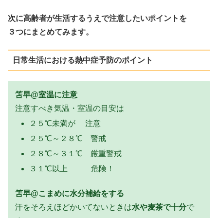
次に高齢者が生活するうえで注意したいポイントを
３つにまとめてみます。
日常生活における熱中症予防のポイント
笘早@室温に注意
注意すべき気温・室温の目安は
２５℃未満が 注意
２５℃～２８℃ 警戒
２８℃～３１℃ 厳重警戒
３１℃以上 危険！
笘早@こまめに水分補給をする
汗をそろえほどかいてないときは
水や麦茶で十分
で