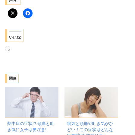
共有:
いいね:
読
み
込
み
関連
中…
熱中症の症状!? 頭痛と吐
眠気と頭痛や吐き気がひ
き気に女子は要注意!
どい！この症状はどんな