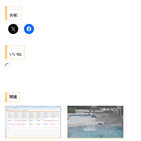
共有:
いいね:
読
み
込
み
関連
中…