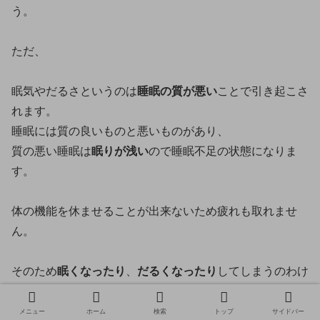
う。
ただ、
眠気やだるさというのは
睡眠の質が悪い
ことで引き起こさ
れます。
睡眠には質の良いものと悪いものがあり、
質の悪い睡眠は
眠りが浅い
ので睡眠不足の状態になりま
す。
体の機能を休ませることが出来ないため疲れも取れませ
ん。
そのため
眠くなったり
、
だるくなったり
してしまうのわけ
です。
メニュー
ホーム
検索
トップ
サイドバー