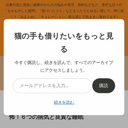
仕事や恋に美容に健康やからだの悩みや育児、節約などなど。多忙な日々の
「もやもやした疑問」「気づいたコト」などまったりとゆるい感じで、時に鋭
く？「おまとめ」「キュレーション」的な感じで気ままに進めてます♪
猫の手も借りたいをもっと見
る
ホーム
記事一覧
今すぐ購読し、続きを読んで、すべてのアーカイブ
にアクセスしましょう。
カテゴリー
中のヒト
プライバシーポリシー
サイトマップ
購読
続きを読む
眠くて眠くて仕方ない！病気？まさかの恐
怖！６つの病気と良質な睡眠