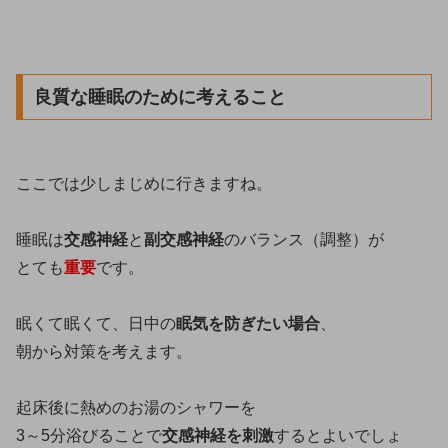
良質な睡眠のために考えること
ここでは少しまじめに行きますね。
睡眠は
交感神経
と
副交感神経
のバランス（調整）が
とても
重要
です。
眠くて眠くて、日中の
眠気を防ぎたい場合
、
朝から対策を考えます。
起床後に熱めのお湯のシャワーを
3～5分浴びることで
交感神経を刺激
するとよいでしょ