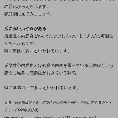
の悪化が考えられます。
状態別に見てみましょう。
爪に赤い点や線がある
感染性心内膜炎 (かんせんせいしんないまくえん)の可能性
があるかもです。
特に男性に多いといわれています。
感染性心内膜炎とは心臓の内側を覆っている心内膜という
膜や心臓弁に感染症がおきている状態。
特に60歳以上で多いといわれています。
参考：日本循環器学会 感染性心内膜炎の予防と治療に関するガイド
ライン(2008年改訂版)
http://www.j-circ.or.jp/guideline/pdf/JCS2008_miyatake_d.pdf