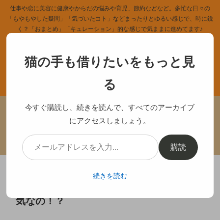
仕事や恋に美容に健康やからだの悩みや育児、節約などなど。多忙な日々の
「もやもやした疑問」「気づいたコト」などまったりとゆるい感じで、時に鋭
く？「おまとめ」「キュレーション」的な感じで気ままに進めてます♪
猫の手も借りたいをもっと見
る
ホーム
記事一覧
今すぐ購読し、続きを読んで、すべてのアーカイブ
にアクセスしましょう。
カテゴリー
中のヒト
プライバシーポリシー
サイトマップ
購読
続きを読む
爪の縦線が黒い！消したいけど原因は？病
気なの！？