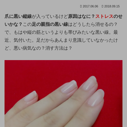
2017.06.06
2018.09.15
爪に黒い縦線
が入っているけど
原因はなに？
ストレス
のせ
いかな？
この
足の親指の黒い線
はどうしたら消せるの？
で、もはや縦の筋というよりも帯びみたいな黒い線。最
近、気付いた。足だからあんまり意識していなかったけ
ど、悪い病気なの？消す方法は？