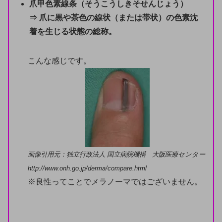
爪甲色素線条（そうこうしきそせんじょう）
⇒ 爪に黒や茶色の線状（または帯状）の色素沈
着を生じる状態の総称。
こんな感じです。
画像引用元：独立行政法人 国立病院機構 大阪医療センター
http://www.onh.go.jp/derma/compare.html
※良性ってことでメラノーマではございません。