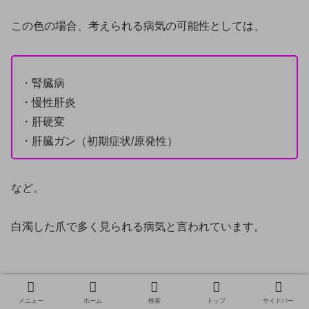
この色の場合、考えられる病気の可能性としては、
・腎臓病
・慢性肝炎
・肝硬変
・肝臓ガン（初期症状/原発性）
など。
白濁した爪で多く見られる病気と言われています。
爪床の色が悪く、白っぽく見える爪
メニュー
ホーム
検索
トップ
サイドバー
こちらも