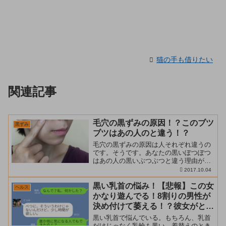
猫の手も借りたい
関連記事
毛穴の黒ずみの原因！？このブツ
黒ずみ
ブツはあの人のと違う！？
毛穴の黒ずみの原因は人それぞれ違うの
です。そうです。あなたの黒いぽつぽつ
はあの人の黒いぶつぶつと違う理由があ
るのです。 って、唐突にいわれても『な
2017.10.04
んのこっちゃ！？』ってなりますな。 20
代にもなると特に小鼻の周囲の毛穴が開
黒い乳首の悩み！【悲報】この女
ヘルス
いているように感じ...
かなり遊んでる！8割りの男性が
決め付けて萎える！？彼女がとっ
た対策とは！？
黒い乳首で悩んでいる。もちろん、乳首
だけじゃなく乳輪も黒い。着替えのとき