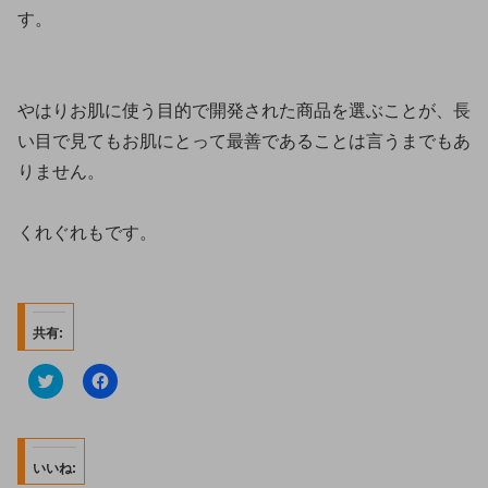
す。
やはりお肌に使う目的で開発された商品を選ぶことが、長
い目で見てもお肌にとって最善であることは言うまでもあ
りません。
くれぐれもです。
共有:
C
F
l
a
i
c
c
e
k
b
t
o
o
o
いいね:
s
k