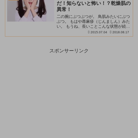
り去ることのできない毛穴...
だ！知らないと怖い！？乾燥肌の
異常！
二の腕にぶつぶつが。 鳥肌みたいにぶつ
ぶつ。 もはや蕁麻疹（じんましん）みた
い。 もうね、長いことこんな状態が続く
と、 「原因は何？」 「治す方法は無い
2015.07.04
2018.08.17
の？」 「正直、恥ずかしくて腕を出せな
い。。」 「いいケア方法は無いのかな
ぁ。。」 「い...
スポンサーリンク