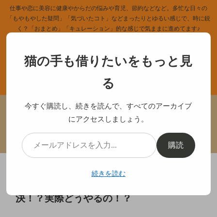
仕事や恋に美容に健康やからだの悩みや育児、節約などなど。多忙な日々の
「もやもやした疑問」「気づいたコト」などまったりとゆるい感じで、時に鋭
く？「おまとめ」「キュレーション」的な感じで気ままに進めてます♪
猫の手も借りたいをもっと見
る
ホーム
記事一覧
今すぐ購読し、続きを読んで、すべてのアーカイブ
にアクセスしましょう。
カテゴリー
中のヒト
プライバシーポリシー
サイトマップ
購読
続きを読む
鼻の毛穴の黒ずみ！重曹洗顔とパックで解
決！？実際どうやるの！？