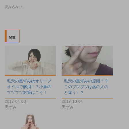
h
で
a
共
読み込み中…
r
有
e
す
o
る
n
に
T
は
w
ク
i
リ
t
ッ
t
ク
関連
e
し
r
て
(
く
新
だ
し
さ
い
い
ウ
(
ィ
新
ン
し
ド
い
ウ
ウ
毛穴の黒ずみはオリーブ
毛穴の黒ずみの原因！？
で
ィ
開
ン
オイルで解消！？小鼻の
このブツブツはあの人の
き
ド
ブツブツ対策はこう！
と違う！？
ま
ウ
す
で
2017-04-03
2017-10-04
)
開
き
黒ずみ
黒ずみ
ま
す
)