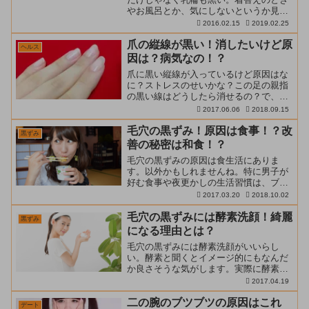
やお風呂とか、気にしないというか見な
いようにしている。それに、一番つらい
2016.02.15
2019.02.25
のは男の子の目が怖くて恋ができな
い。。そんな彼女が見つけた対策は。。
爪の縦線が黒い！消したいけど原
ヘルス
初めてのお泊まりから数日後...
因は？病気なの！？
爪に黒い縦線が入っているけど原因はな
に？ストレスのせいかな？この足の親指
の黒い線はどうしたら消せるの？で、も
はや縦の筋というよりも帯びみたいな黒
2017.06.06
2018.09.15
い線。最近、気付いた。足だからあんま
り意識していなかったけど、悪い病気な
毛穴の黒ずみ！原因は食事！？改
黒ずみ
の？消す方法は？ なんて...
善の秘密は和食！？
毛穴の黒ずみの原因は食生活にありま
す。以外かもしれませんね。特に男子が
好む食事や夜更かしの生活習慣は、ブツ
ブツの黒ずみを生み出す元凶。で、乙女
2017.03.20
2018.10.02
なら対策として洗顔フォームや基礎化粧
品ばかり目が行くわけですが、原因をな
毛穴の黒ずみには酵素洗顔！綺麗
黒ずみ
んとかせねばせっかくキレイ...
になる理由とは？
毛穴の黒ずみには酵素洗顔がいいらし
い。酵素と聞くとイメージ的にもなんだ
か良さそうな気がします。実際に酵素洗
顔をしてみるとサッパリとした洗い上が
2017.04.19
りで、とても気持ち良く洗い上がると評
判です。 ではどうして普段の洗顔では取
二の腕のブツブツの原因はこれ
デート