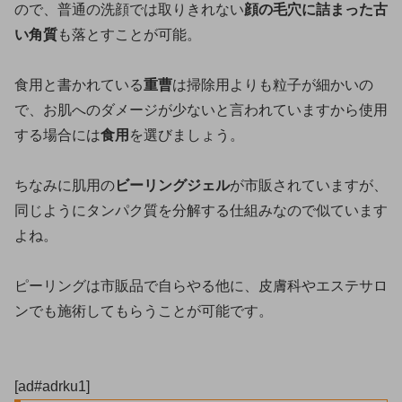
ので、普通の洗顔では取りきれない
顔の毛穴に詰まった古
い角質
も落とすことが可能。
食用と書かれている
重曹
は掃除用よりも粒子が細かいの
で、お肌へのダメージが少ないと言われていますから使用
する場合には
食用
を選びましょう。
ちなみに肌用の
ビーリングジェル
が市販されていますが、
同じようにタンパク質を分解する仕組みなので似ています
よね。
ピーリングは市販品で自らやる他に、皮膚科やエステサロ
ンでも施術してもらうことが可能です。
[ad#adrku1]